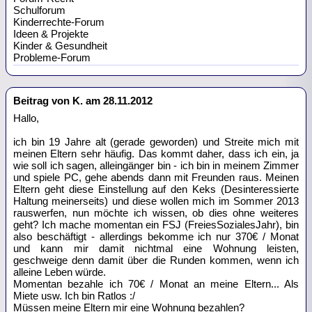
Schulforum
Kinderrechte-Forum
Ideen & Projekte
Kinder & Gesundheit
Probleme-Forum
Beitrag von K. am 28.11.2012
Hallo,
ich bin 19 Jahre alt (gerade geworden) und Streite mich mit
meinen Eltern sehr häufig. Das kommt daher, dass ich ein, ja
wie soll ich sagen, alleingänger bin - ich bin in meinem Zimmer
und spiele PC, gehe abends dann mit Freunden raus. Meinen
Eltern geht diese Einstellung auf den Keks (Desinteressierte
Haltung meinerseits) und diese wollen mich im Sommer 2013
rauswerfen, nun möchte ich wissen, ob dies ohne weiteres
geht? Ich mache momentan ein FSJ (FreiesSozialesJahr), bin
also beschäftigt - allerdings bekomme ich nur 370€ / Monat
und kann mir damit nichtmal eine Wohnung leisten,
geschweige denn damit über die Runden kommen, wenn ich
alleine Leben würde.
Momentan bezahle ich 70€ / Monat an meine Eltern... Als
Miete usw. Ich bin Ratlos :/
Müssen meine Eltern mir eine Wohnung bezahlen?