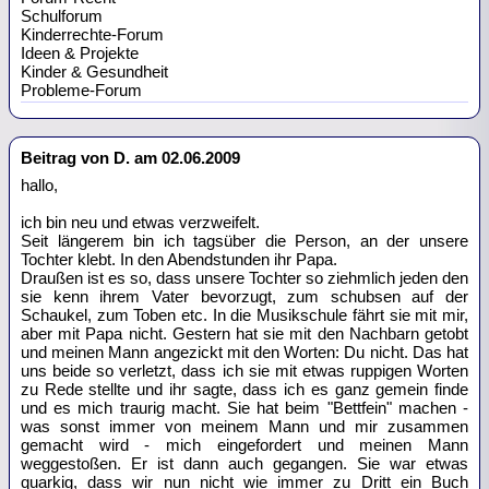
Schulforum
Kinderrechte-Forum
Ideen & Projekte
Kinder & Gesundheit
Probleme-Forum
Beitrag von D. am 02.06.2009
hallo,
ich bin neu und etwas verzweifelt.
Seit längerem bin ich tagsüber die Person, an der unsere
Tochter klebt. In den Abendstunden ihr Papa.
Draußen ist es so, dass unsere Tochter so ziehmlich jeden den
sie kenn ihrem Vater bevorzugt, zum schubsen auf der
Schaukel, zum Toben etc. In die Musikschule fährt sie mit mir,
aber mit Papa nicht. Gestern hat sie mit den Nachbarn getobt
und meinen Mann angezickt mit den Worten: Du nicht. Das hat
uns beide so verletzt, dass ich sie mit etwas ruppigen Worten
zu Rede stellte und ihr sagte, dass ich es ganz gemein finde
und es mich traurig macht. Sie hat beim "Bettfein" machen -
was sonst immer von meinem Mann und mir zusammen
gemacht wird - mich eingefordert und meinen Mann
weggestoßen. Er ist dann auch gegangen. Sie war etwas
quarkig, dass wir nun nicht wie immer zu Dritt ein Buch